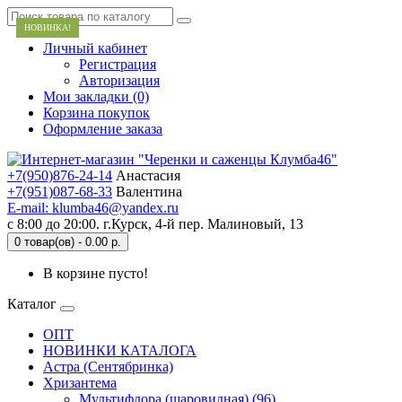
НОВИНКА!
Личный кабинет
Регистрация
Авторизация
Мои закладки (0)
Корзина покупок
Оформление заказа
+7(950)876-24-14
Анастасия
+7(951)087-68-33
Валентина
E-mail: klumba46@yandex.ru
с 8:00 до 20:00. г.Курск, 4-й пер. Малиновый, 13
0 товар(ов) - 0.00 р.
В корзине пусто!
Каталог
ОПТ
НОВИНКИ КАТАЛОГА
Астра (Сентябринка)
Хризантема
Мультифлора (шаровидная) (96)