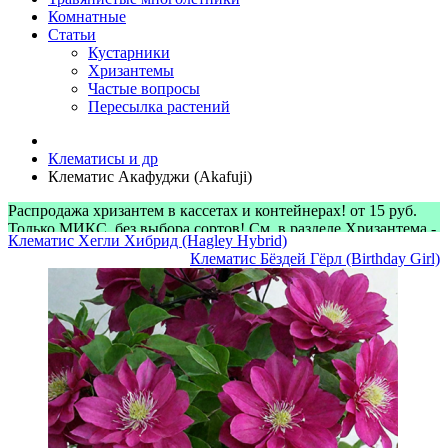
Комнатные
Статьи
Кустарники
Хризантемы
Частые вопросы
Пересылка растений
Клематисы и др
Клематис Акафуджи (Akafuji)
Распродажа хризантем в кассетах и контейнерах! от 15 руб.
Только МИКС, без выбора сортов! См. в разделе Хризантема -
Клематис Хегли Хибрид (Hagley Hybrid)
> Микс-наборы
Клематис Бёздей Гёрл (Birthday Girl)