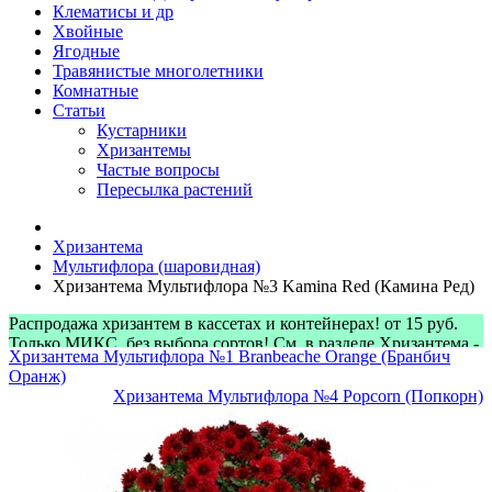
Клематисы и др
Хвойные
Ягодные
Травянистые многолетники
Комнатные
Статьи
Кустарники
Хризантемы
Частые вопросы
Пересылка растений
Хризантема
Мультифлора (шаровидная)
Хризантема Мультифлора №3 Kamina Red (Камина Ред)
Распродажа хризантем в кассетах и контейнерах! от 15 руб.
Только МИКС, без выбора сортов! См. в разделе Хризантема -
Хризантема Мультифлора №1 Branbeache Orange (Бранбич
> Микс-наборы
Оранж)
Хризантема Мультифлора №4 Popcorn (Попкорн)