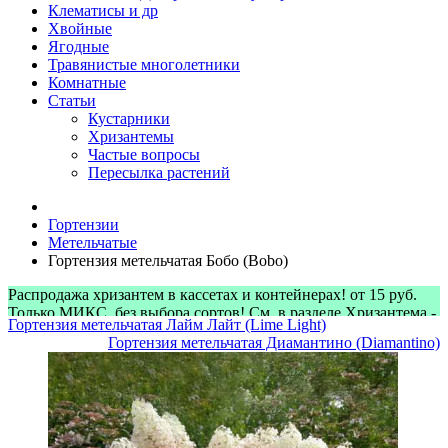
Клематисы и др
Хвойные
Ягодные
Травянистые многолетники
Комнатные
Статьи
Кустарники
Хризантемы
Частые вопросы
Пересылка растений
Гортензии
Метельчатые
Гортензия метельчатая Бобо (Bobo)
Распродажа хризантем в кассетах и контейнерах! от 15 руб.
Только МИКС, без выбора сортов! См. в разделе Хризантема -
Гортензия метельчатая Лайм Лайт (Lime Light)
> Микс-наборы
Гортензия метельчатая Диамантино (Diamantino)