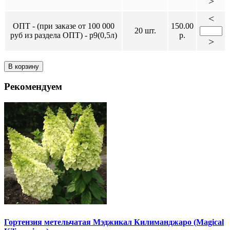
>
<
ОПТ - (при заказе от 100 000
150.00
20 шт.
руб из раздела ОПТ) - р9(0,5л)
р.
>
В корзину
Рекомендуем
Гортензия метельчатая Мэджикал Килиманджаро (Magical