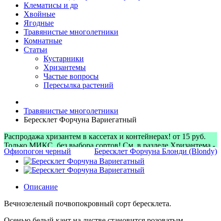
Клематисы и др
Хвойные
Ягодные
Травянистые многолетники
Комнатные
Статьи
Кустарники
Хризантемы
Частые вопросы
Пересылка растений
Травянистые многолетники
Бересклет Форчуна Вариегатный
Распродажа хризантем в кассетах и контейнерах! от 15 руб.
Только МИКС, без выбора сортов! См. в разделе Хризантема -
Офиопогон черный
Бересклет Форчуна Блонди (Blondy)
> Микс-наборы
Описание
Вечнозеленый почвопокровный сорт бересклета.
Осенью белый кант на листве становится розоватым.