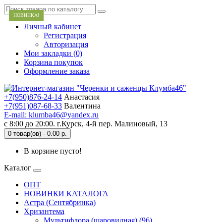
НОВИНКА!
Личный кабинет
Регистрация
Авторизация
Мои закладки (0)
Корзина покупок
Оформление заказа
+7(950)876-24-14
Анастасия
+7(951)087-68-33
Валентина
E-mail: klumba46@yandex.ru
с 8:00 до 20:00. г.Курск, 4-й пер. Малиновый, 13
0 товар(ов) - 0.00 р.
В корзине пусто!
Каталог
ОПТ
НОВИНКИ КАТАЛОГА
Астра (Сентябринка)
Хризантема
Мультифлора (шаровидная) (96)