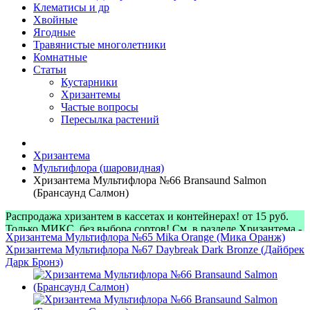
Клематисы и др
Хвойные
Ягодные
Травянистые многолетники
Комнатные
Статьи
Кустарники
Хризантемы
Частые вопросы
Пересылка растений
Хризантема
Мультифлора (шаровидная)
Хризантема Мультифлора №66 Bransaund Salmon
(Брансаунд Салмон)
Распродажа хризантем в кассетах и контейнерах! от 15 руб.
Только МИКС, без выбора сортов! См. в разделе Хризантема -
Хризантема Мультифлора №65 Mika Orange (Мика Оранж)
> Микс-наборы
Хризантема Мультифлора №67 Daybreak Dark Bronze (Дайбрек
Дарк Бронз)