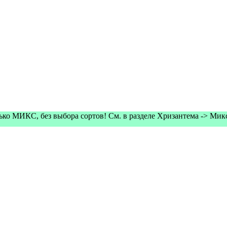
олько МИКС, без выбора сортов! См. в разделе Хризантема -> Ми