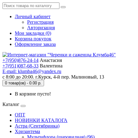
Личный кабинет
Регистрация
Авторизация
Мои закладки (0)
Корзина покупок
Оформление заказа
+7(950)876-24-14
Анастасия
+7(951)087-68-33
Валентина
E-mail: klumba46@yandex.ru
с 8:00 до 20:00. г.Курск, 4-й пер. Малиновый, 13
0 товар(ов) - 0.00 р.
В корзине пусто!
Каталог
ОПТ
НОВИНКИ КАТАЛОГА
Астра (Сентябринка)
Хризантема
Мультифлора (шаровидная) (96)