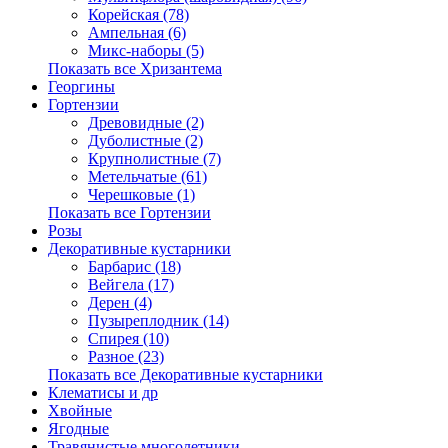
Корейская (78)
Ампельная (6)
Микс-наборы (5)
Показать все Хризантема
Георгины
Гортензии
Древовидные (2)
Дуболистные (2)
Крупнолистные (7)
Метельчатые (61)
Черешковые (1)
Показать все Гортензии
Розы
Декоративные кустарники
Барбарис (18)
Вейгела (17)
Дерен (4)
Пузыреплодник (14)
Спирея (10)
Разное (23)
Показать все Декоративные кустарники
Клематисы и др
Хвойные
Ягодные
Травянистые многолетники