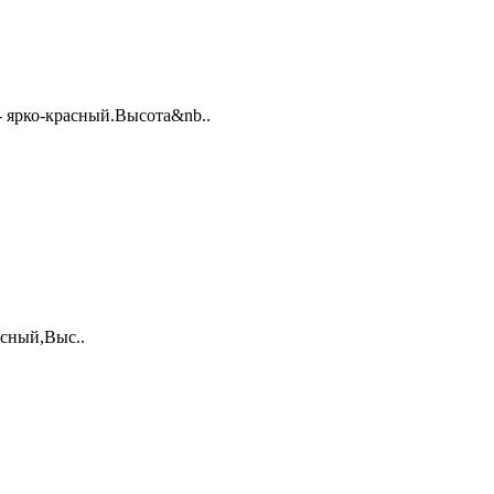
 - ярко-красный.Высота&nb..
асный,Выс..