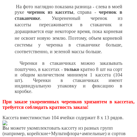
На фото наглядно показана разница - слева в моей
руке
черенок из кассеты
, справа -
черенок в
стаканчике
. Укорененный черенок
из
кассеты
пересаживается в стаканчик и
доращивается еще некоторое время, пока корневая
не освоит новую землю. Поэтому, объем корневой
системы у черенка в стаканчике больше,
соответственно, и зеленой массы больше.
Черенки в стаканчиках можно заказывать
поштучно, в кассетах -
только
кратно 8 шт на сорт
и общим количеством минимум 1 кассета (104
шт).
Черенки в стаканчиках имеют
индивидуальную упаковку и фиксацию в
коробке.
При заказе укорененных черенков хризантем в кассетах,
требуется соблюдать кратность заказа!
Кассета вместимостью 104 ячейки содержит 8 х 13 рядов.
В
ы можете укомплектовать кассету из разных групп
(например, корейские+Мультифлора+ампельные) и сортов