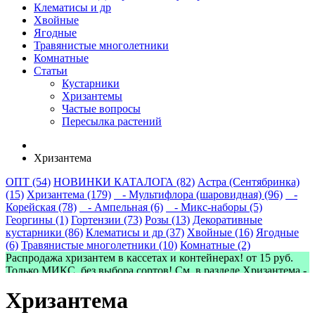
Клематисы и др
Хвойные
Ягодные
Травянистые многолетники
Комнатные
Статьи
Кустарники
Хризантемы
Частые вопросы
Пересылка растений
Хризантема
ОПТ (54)
НОВИНКИ КАТАЛОГА (82)
Астра (Сентябринка)
(15)
Хризантема (179)
- Мультифлора (шаровидная) (96)
-
Корейская (78)
- Ампельная (6)
- Микс-наборы (5)
Георгины (1)
Гортензии (73)
Розы (13)
Декоративные
кустарники (86)
Клематисы и др (37)
Хвойные (16)
Ягодные
(6)
Травянистые многолетники (10)
Комнатные (2)
Распродажа хризантем в кассетах и контейнерах! от 15 руб.
Только МИКС, без выбора сортов! См. в разделе Хризантема -
> Микс-наборы
Хризантема