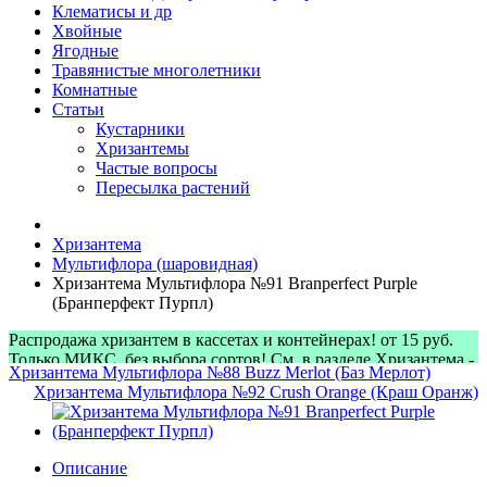
Клематисы и др
Хвойные
Ягодные
Травянистые многолетники
Комнатные
Статьи
Кустарники
Хризантемы
Частые вопросы
Пересылка растений
Хризантема
Мультифлора (шаровидная)
Хризантема Мультифлора №91 Branperfect Purple
(Бранперфект Пурпл)
Распродажа хризантем в кассетах и контейнерах! от 15 руб.
Только МИКС, без выбора сортов! См. в разделе Хризантема -
Хризантема Мультифлора №88 Buzz Merlot (Баз Мерлот)
> Микс-наборы
Хризантема Мультифлора №92 Crush Orange (Краш Оранж)
Описание