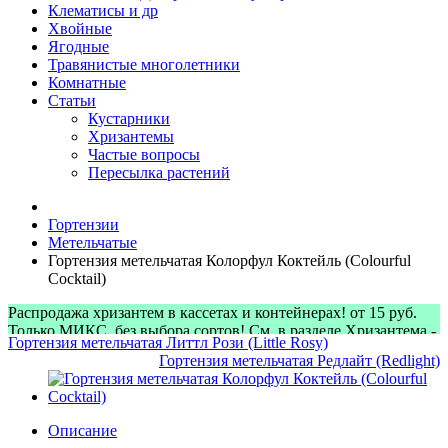
Клематисы и др
Хвойные
Ягодные
Травянистые многолетники
Комнатные
Статьи
Кустарники
Хризантемы
Частые вопросы
Пересылка растений
Гортензии
Метельчатые
Гортензия метельчатая Колорфул Коктейль (Colourful
Cocktail)
Распродажа хризантем в кассетах и контейнерах! от 15 руб.
Только МИКС, без выбора сортов! См. в разделе Хризантема -
Гортензия метельчатая Литтл Рози (Little Rosy)
> Микс-наборы
Гортензия метельчатая Редлайт (Redlight)
Описание