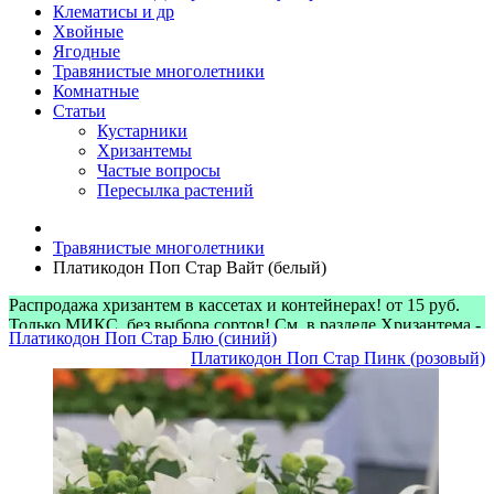
Клематисы и др
Хвойные
Ягодные
Травянистые многолетники
Комнатные
Статьи
Кустарники
Хризантемы
Частые вопросы
Пересылка растений
Травянистые многолетники
Платикодон Поп Стар Вайт (белый)
Распродажа хризантем в кассетах и контейнерах! от 15 руб.
Только МИКС, без выбора сортов! См. в разделе Хризантема -
Платикодон Поп Стар Блю (синий)
> Микс-наборы
Платикодон Поп Стар Пинк (розовый)