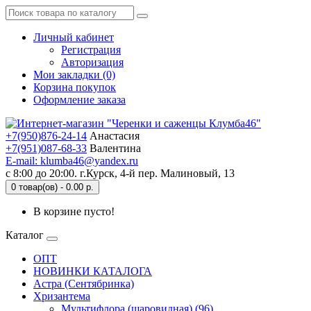
Личный кабинет
Регистрация
Авторизация
Мои закладки (0)
Корзина покупок
Оформление заказа
+7(950)876-24-14
Анастасия
+7(951)087-68-33
Валентина
E-mail: klumba46@yandex.ru
с 8:00 до 20:00. г.Курск, 4-й пер. Малиновый, 13
0 товар(ов) - 0.00 р.
В корзине пусто!
Каталог
ОПТ
НОВИНКИ КАТАЛОГА
Астра (Сентябринка)
Хризантема
Мультифлора (шаровидная) (96)