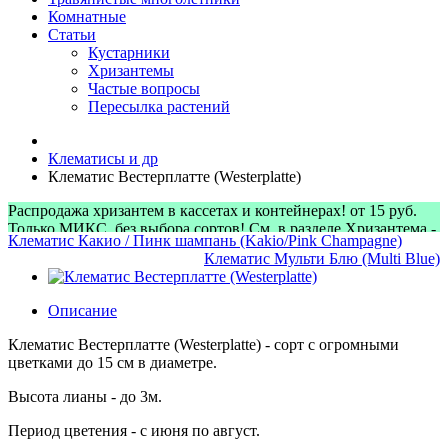
Комнатные
Статьи
Кустарники
Хризантемы
Частые вопросы
Пересылка растений
Клематисы и др
Клематис Вестерплатте (Westerplatte)
Распродажа хризантем в кассетах и контейнерах! от 15 руб.
Только МИКС, без выбора сортов! См. в разделе Хризантема -
Клематис Какио / Пинк шампань (Kakio/Pink Champagne)
> Микс-наборы
Клематис Мульти Блю (Multi Blue)
Описание
Клематис Вестерплатте (Westerplatte) - сорт с огромными
цветками до 15 см в диаметре.
Высота лианы - до 3м.
Период цветения - с июня по август.