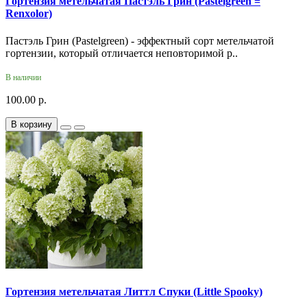
Гортензия метельчатая Пастэль Грин (Pastelgreen =
Renxolor)
Пастэль Грин (Pastelgreen) - эффектный сорт метельчатой
гортензии, который отличается неповторимой р..
В наличии
100.00 р.
В корзину
Гортензия метельчатая Литтл Спуки (Little Spooky)