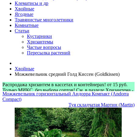
Клематисы и др
Хвойные
Ягодные
Травянистые многолетники
Комнатные
Статьи
Кустарники
Хризантемы
Частые вопросы
Пересылка растений
Хвойные
Можжевельник средний Голд Киссен (Goldkissen)
Распродажа хризантем в кассетах и контейнерах! от 15 руб.
Только МИКС, без выбора сортов! См. в разделе Хризантема -
Можжевельник горизонтальный Андорра Компакт (Andorra
> Микс-наборы
Compact)
Туя складчатая Мартин (Martin)