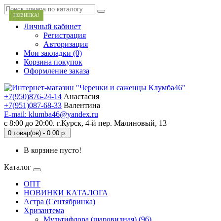
НОВИНКА!
Личный кабинет
Регистрация
Авторизация
Мои закладки (0)
Корзина покупок
Оформление заказа
+7(950)876-24-14
Анастасия
+7(951)087-68-33
Валентина
E-mail: klumba46@yandex.ru
с 8:00 до 20:00. г.Курск, 4-й пер. Малиновый, 13
0 товар(ов) - 0.00 р.
В корзине пусто!
Каталог
ОПТ
НОВИНКИ КАТАЛОГА
Астра (Сентябринка)
Хризантема
Мультифлора (шаровидная) (96)