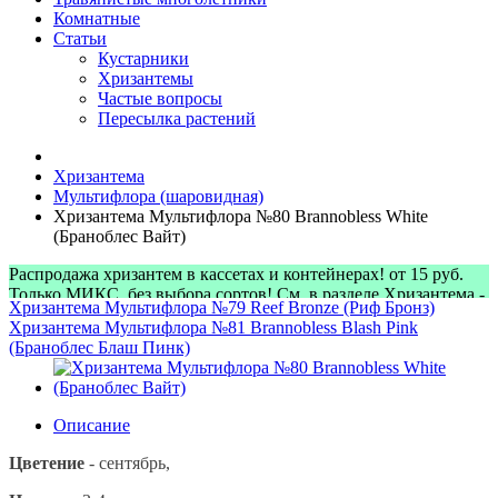
Комнатные
Статьи
Кустарники
Хризантемы
Частые вопросы
Пересылка растений
Хризантема
Мультифлора (шаровидная)
Хризантема Мультифлора №80 Brannobless White
(Браноблес Вайт)
Распродажа хризантем в кассетах и контейнерах! от 15 руб.
Только МИКС, без выбора сортов! См. в разделе Хризантема -
Хризантема Мультифлора №79 Reef Bronze (Риф Бронз)
> Микс-наборы
Хризантема Мультифлора №81 Brannobless Blash Pink
(Браноблес Блаш Пинк)
Описание
Цветение
- сентябрь,