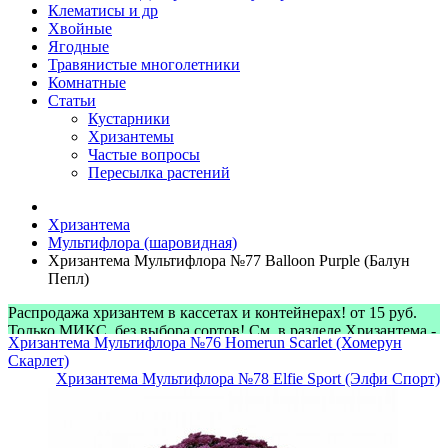
Клематисы и др
Хвойные
Ягодные
Травянистые многолетники
Комнатные
Статьи
Кустарники
Хризантемы
Частые вопросы
Пересылка растений
Хризантема
Мультифлора (шаровидная)
Хризантема Мультифлора №77 Balloon Purple (Балун
Пепл)
Распродажа хризантем в кассетах и контейнерах! от 15 руб.
Только МИКС, без выбора сортов! См. в разделе Хризантема -
Хризантема Мультифлора №76 Homerun Scarlet (Хомерун
> Микс-наборы
Скарлет)
Хризантема Мультифлора №78 Elfie Sport (Элфи Спорт)