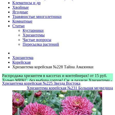
Клематисы и др
Хвойные
Ягодные
Травянистые многолетники
Комнатные
Статьи
Кустарники
Хризантемы
Частые вопросы
Пересылка растений
Хризантема
Корейская
Хризантема корейская №228 Тайна Амазонки
Распродажа хризантем в кассетах и контейнерах! от 15 руб.
Только МИКС, без выбора сортов! См. в разделе Хризантема -
Хризантема корейская №225 Звезда Востока
> Микс-наборы
Хризантема корейская №231 Большая медведица