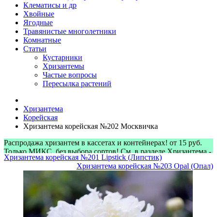
Клематисы и др
Хвойные
Ягодные
Травянистые многолетники
Комнатные
Статьи
Кустарники
Хризантемы
Частые вопросы
Пересылка растений
Хризантема
Корейская
Хризантема корейская №202 Москвичка
Распродажа хризантем в кассетах и контейнерах! от 15 руб.
Только МИКС, без выбора сортов! См. в разделе Хризантема -
Хризантема корейская №201 Lipstick (Липстик)
> Микс-наборы
Хризантема корейская №203 Opal (Опал)