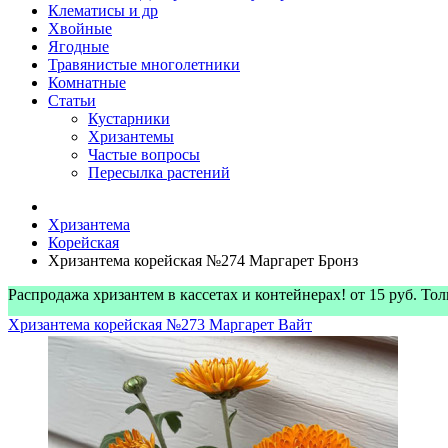
Клематисы и др
Хвойные
Ягодные
Травянистые многолетники
Комнатные
Статьи
Кустарники
Хризантемы
Частые вопросы
Пересылка растений
Хризантема
Корейская
Хризантема корейская №274 Маргарет Бронз
Распродажа хризантем в кассетах и контейнерах! от 15 руб. Т
Хризантема корейская №273 Маргарет Вайт