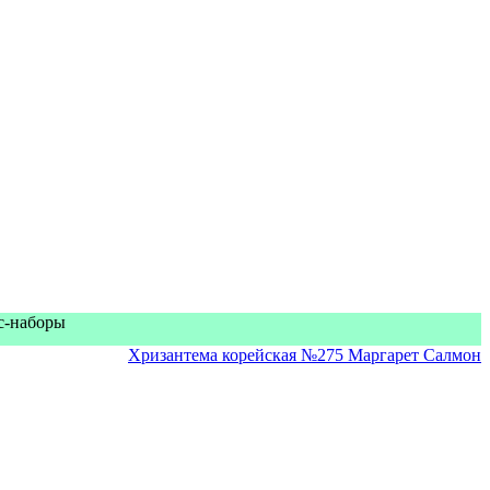
кс-наборы
Хризантема корейская №275 Маргарет Салмон