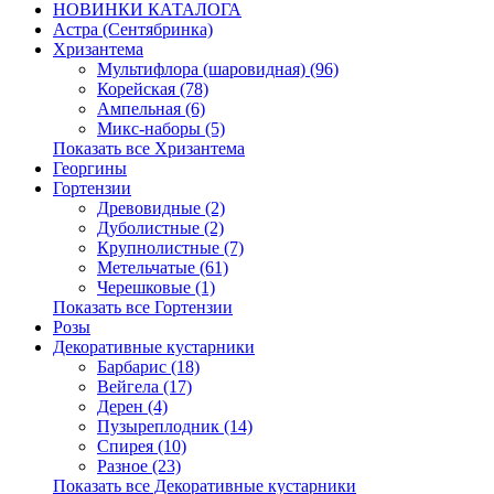
НОВИНКИ КАТАЛОГА
Астра (Сентябринка)
Хризантема
Мультифлора (шаровидная) (96)
Корейская (78)
Ампельная (6)
Микс-наборы (5)
Показать все Хризантема
Георгины
Гортензии
Древовидные (2)
Дуболистные (2)
Крупнолистные (7)
Метельчатые (61)
Черешковые (1)
Показать все Гортензии
Розы
Декоративные кустарники
Барбарис (18)
Вейгела (17)
Дерен (4)
Пузыреплодник (14)
Спирея (10)
Разное (23)
Показать все Декоративные кустарники