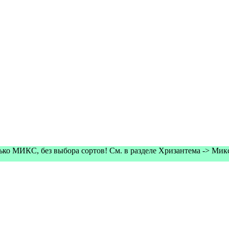
олько МИКС, без выбора сортов! См. в разделе Хризантема -> Ми