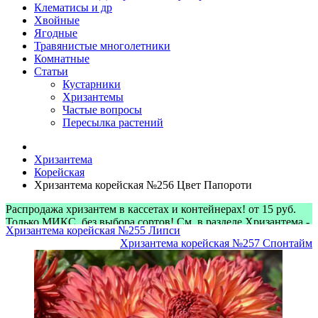
Клематисы и др
Хвойные
Ягодные
Травянистые многолетники
Комнатные
Статьи
Кустарники
Хризантемы
Частые вопросы
Пересылка растений
Хризантема
Корейская
Хризантема корейская №256 Цвет Папороти
Распродажа хризантем в кассетах и контейнерах! от 15 руб.
Только МИКС, без выбора сортов! См. в разделе Хризантема -
Хризантема корейская №255 Липси
> Микс-наборы
Хризантема корейская №257 Спонтайм