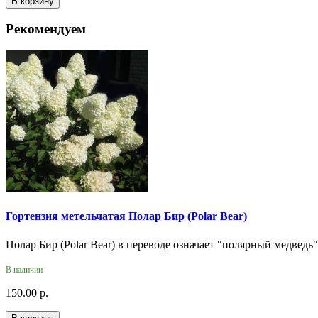
В корзину
Рекомендуем
Гортензия метельчатая Полар Бир (Polar Bear)
Полар Бир (Polar Bear) в переводе означает "полярный медведь"
В наличии
150.00 р.