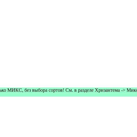
олько МИКС, без выбора сортов! См. в разделе Хризантема -> Ми