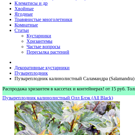
Клематисы и др
Хвойные
Ягодные
Травянистые многолетники
Комнатные
Статьи
Кустарники
Хризантемы
Частые вопросы
Пересылка растений
Декоративные кустарники
Пузыреплодник
Пузыреплодник калинолистный Саламандра (Salamandra)
Распродажа хризантем в кассетах и контейнерах! от 15 руб. Т
Пузыреплодник калинолистный Олл Блэк (All Black)