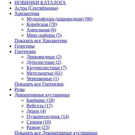
НОВИНКИ КАТАЛОГА
Астра (Сентябринка)
Хризантема
Мультифлора (шаровидная) (96)
Корейская (78)
Ампельная (6)
Микс-наборы (5)
Показать все Хризантема
Георгины
Гортензии
Древовидные (2)
Дуболистные (2)
Крупнолистные (7)
Метельчатые (61)
Черешковые (1)
Показать все Гортензии
Розы
Декоративные кустарники
Барбарис (18)
Вейгела (17)
Дерен (4)
Пузыреплодник (14)
Спирея (10)
Разное (23)
Показать все Декоративные кустарники