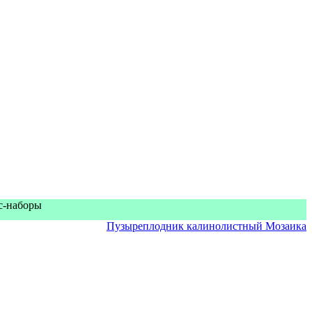
кс-наборы
Пузыреплодник калинолистный Мозаика