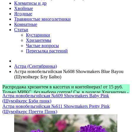
Клематисы и др
Хвойные
Ягодные
Травянистые многолетники
Комнатные
Статьи
Кустарники
Хризантемы
Частые вопросы
Пересылка растений
Астра (Сентябринка)
Астра новобельгийская №608 Showmakers Blue Bayou
(Шумэйкерс Блу Байю)
Распродажа хризантем в кассетах и контейнерах! от 15 руб.
Только МИКС, без выбора сортов! См. в разделе Хризантема -
Астра новобельгийская №609 Showmakers Baby Pink
> Микс-наборы
(Шумэйкерс Бэби пинк)
Астра новобельгийская №611 Showmakers Pretty Pink
(Шумэйкерс Претти Пинк)